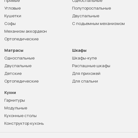
Прямые
Односпальные
Угловые
Полутороспальные
Кушетки
Двуспальные
Софы
С подъемным механизмом
Механизм аккордеон
Ортопедические
Матрасы
Шкафы
Односпальные
Шкафы-купе
Двуспальные
Распашные шкафы
Детские
Для прихожей
Ортопедические
Для спальни
Кухни
Гарнитуры
Модульные
Кухонные столы
Конструктор кухонь