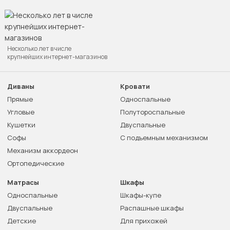
Несколько лет в числе
крупнейших интернет-магазинов
Диваны
Кровати
Прямые
Односпальные
Угловые
Полутороспальные
Кушетки
Двуспальные
Софы
С подъемным механизмом
Механизм аккордеон
Ортопедические
Матрасы
Шкафы
Односпальные
Шкафы-купе
Двуспальные
Распашные шкафы
Детские
Для прихожей