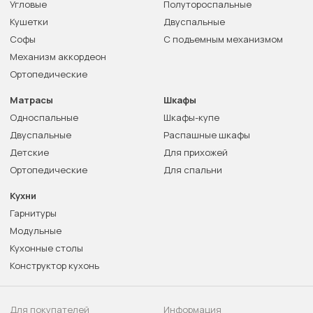
Угловые
Полутороспальные
Кушетки
Двуспальные
Софы
С подъемным механизмом
Механизм аккордеон
Ортопедические
Матрасы
Шкафы
Односпальные
Шкафы-купе
Двуспальные
Распашные шкафы
Детские
Для прихожей
Ортопедические
Для спальни
Кухни
Гарнитуры
Модульные
Кухонные столы
Конструктор кухонь
Для покупателей
Информация