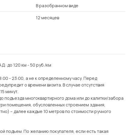
В разобранном виде
12 месяцев
АД: до 120 км - 50 руб./км
:00 - 23:00, а не к определенному часу. Перед
едупредит о времени визита. В случае отсутствия
15 минут.
(до подъезда многоквартирного дома или до калитки/забора
утри помещения, обусловленных строением здания,
тно) – далее каждые 10 метров по стоимости ручного
ой подъем. По желанию покупателя, если есть такая