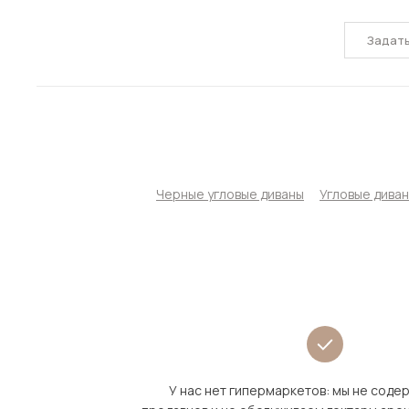
Задат
Черные угловые диваны
Угловые дива
У нас нет гипермаркетов: мы не сод