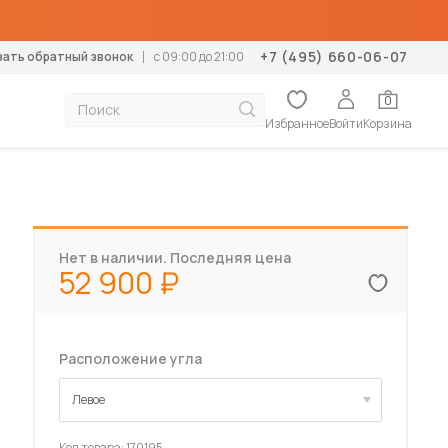
+7 (495) 660-06-07
зать обратный звонок
c 09:00 до 21:00
0
Избранное
Войти
Корзина
тумбы
Диваны
К
Механизм раскладки
Дополнение
Дополнение
Тип помещения
Конструктор кухонь
Мебель для дачи
столики
Прямые
М
Аккордеон
Ортопедические основания
Матрасы-топперы
В гостиную
Диваны для дачи
Нет в наличии. Последняя цена
формеры
Угловые
К
Выкатной
Подушки
Наматрасники
В спальню
Кровати для дачи
52 900
К
Дельфин
Подушки
В детскую
Кухни для дачи
левизор
Кухонные диваны
Еврокнижка
В прихожую
Матрасы для дачи
Кухонные уголки
П
Клик-клак
В коридор
Стенки для дачи
Б
Расположение угла
Книжка
На балкон
Столы для дачи
Кушетки
Пума
Стулья для дачи
Софы
Левое
Пантограф
Шкафы для дачи
Тахты
Тик-так
Шкафы-купе для дачи
Левое
Код товара:
170195