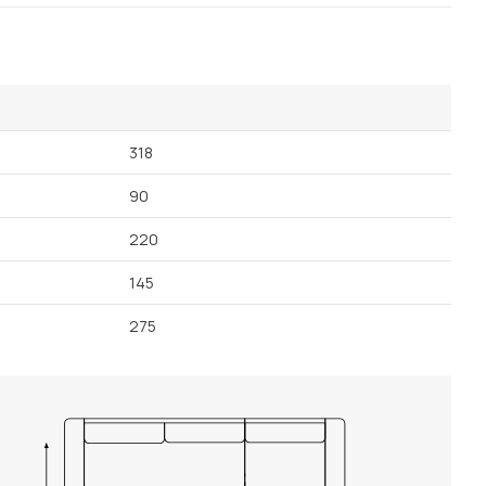
Посмотреть все шкафы
Посмотреть все кровати
мотреть все кухни и столовые группы
Все товары распродажи
Посмотреть все диваны
318
Посмотреть всю
90
220
145
275