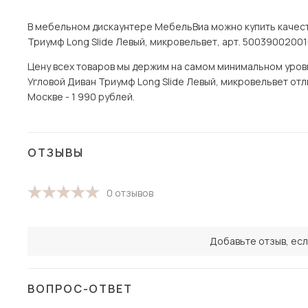
В мебельном дискаунтере МебельВиа можно купить качест
Триумф Long Slide Левый, микровельвет, арт. 500390020010
Цену всех товаров мы держим на самом минимальном уровне
Угловой Диван Триумф Long Slide Левый, микровельвет отл
Москве - 1 990 рублей.
ОТЗЫВЫ
0 отзывов
Добавьте отзыв, есл
ВОПРОС-ОТВЕТ