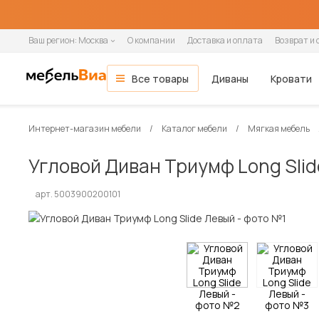
Ваш регион:
Москва
О компании
Доставка и оплата
Возврат и 
Все товары
Диваны
Кровати
Мебель для гостиной
Все диваны
Все кровати
Все матрасы
Все шкафы
Все кухни и столовые группы
Все товары распродажи
Гостиная
ОСНОВНЫЕ КАТЕГОРИИ
Интернет-магазин мебели
Каталог мебели
Мягкая мебель
Гостиные
Спальня
Тип помещения
Ширина кровати
Ширина матраса
Шкафы-купе
Готовые кухни
Мягкая мебель
Вид
По назначению
Назначение
Распашные шкафы
Модульные кухни
Зона сна
Угловой Диван Триумф Long Sli
Кухня
Модульные гостиные
В гостиную
90 см
80 см
2-дверные
Прямые кухни
Диваны
Прямые
Односпальные
Односпальные
1-дверные
Навесные шкафы
Кровати
Стенки
В детскую
140 см
90 см
3-дверные
Угловые кухни
Прямые диваны
Угловые
Полутораспальные
Двуспальные
2-дверные
Напольные тумбы
Односпальные кровати
Прихожая
арт. 5003900200101
Настенные полки
В офис
160 см
120 см
4-дверные
Угловые диваны
Кушетки
Двуспальные
3-дверные
Шкафы-пеналы
Двуспальные кровати
Детская
В кафе и рестораны
180 см
140 см
Кресла-кровати
Софы
4-дверные
Шкафы под мойку
Детские кровати
Кабинет
200 см
160 см
Тахты
5-дверные
Матрасы
Кухонные диваны
180 см
Дача
Кухонные уголки
Диваны и кресла
Кровати и матрасы