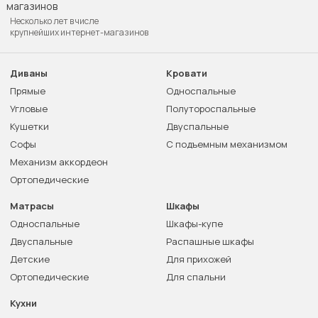
Несколько лет в числе
крупнейших интернет-магазинов
Диваны
Кровати
Прямые
Односпальные
Угловые
Полутороспальные
Кушетки
Двуспальные
Софы
С подъемным механизмом
Механизм аккордеон
Ортопедические
Матрасы
Шкафы
Односпальные
Шкафы-купе
Двуспальные
Распашные шкафы
Детские
Для прихожей
Ортопедические
Для спальни
Кухни