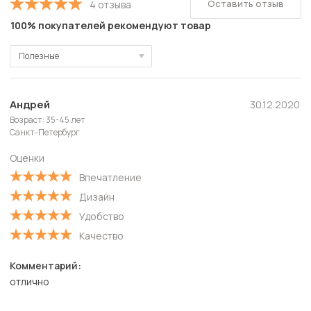
Оставить отзыв
4 отзыва
100% покупателей рекомендуют товар
Полезные
Полезные
Новые
Андрей
30.12.2020
Возраст: 35-45 лет
Старые
Санкт-Петербург
С высокой оценкой
Оценки
С низкой оценкой
Впечатление
Дизайн
Удобство
Качество
Комментарий:
отлично