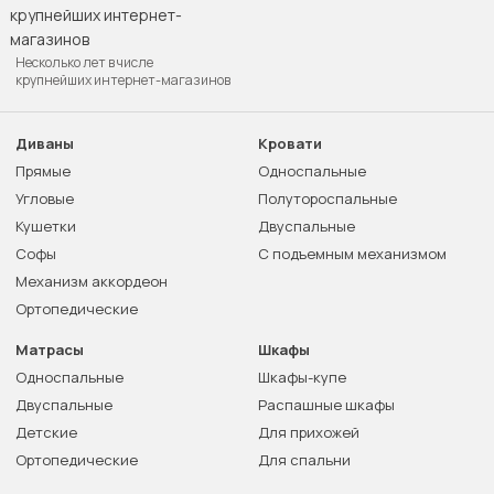
Несколько лет в числе
крупнейших интернет-магазинов
Диваны
Кровати
Прямые
Односпальные
Угловые
Полутороспальные
Кушетки
Двуспальные
Софы
С подъемным механизмом
Механизм аккордеон
Ортопедические
Матрасы
Шкафы
Односпальные
Шкафы-купе
Двуспальные
Распашные шкафы
Детские
Для прихожей
Ортопедические
Для спальни