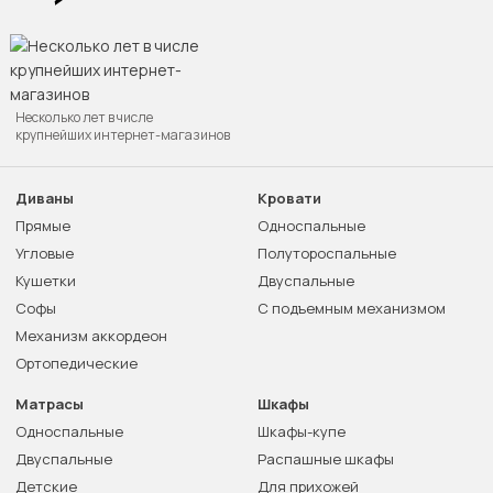
Несколько лет в числе
крупнейших интернет-магазинов
Диваны
Кровати
Прямые
Односпальные
Угловые
Полутороспальные
Кушетки
Двуспальные
Софы
С подъемным механизмом
Механизм аккордеон
Ортопедические
Матрасы
Шкафы
Односпальные
Шкафы-купе
Двуспальные
Распашные шкафы
Детские
Для прихожей