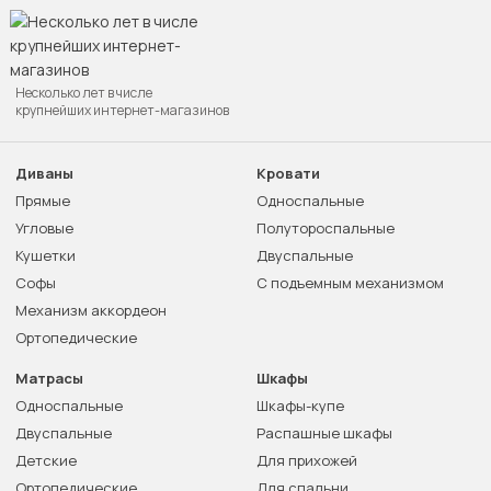
Несколько лет в числе
крупнейших интернет-магазинов
Диваны
Кровати
Прямые
Односпальные
Угловые
Полутороспальные
Кушетки
Двуспальные
Софы
С подъемным механизмом
Механизм аккордеон
Ортопедические
Матрасы
Шкафы
Односпальные
Шкафы-купе
Двуспальные
Распашные шкафы
Детские
Для прихожей
Ортопедические
Для спальни