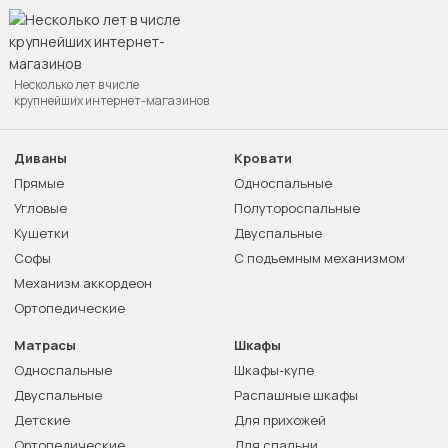
Несколько лет в числе
крупнейших интернет-магазинов
Диваны
Кровати
Прямые
Односпальные
Угловые
Полутороспальные
Кушетки
Двуспальные
Софы
С подъемным механизмом
Механизм аккордеон
Ортопедические
Матрасы
Шкафы
Односпальные
Шкафы-купе
Двуспальные
Распашные шкафы
Детские
Для прихожей
Ортопедические
Для спальни