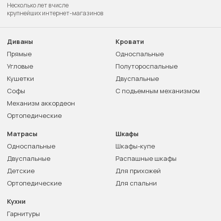
Несколько лет в числе
крупнейших интернет-магазинов
Диваны
Кровати
Прямые
Односпальные
Угловые
Полутороспальные
Кушетки
Двуспальные
Софы
С подъемным механизмом
Механизм аккордеон
Ортопедические
Матрасы
Шкафы
Односпальные
Шкафы-купе
Двуспальные
Распашные шкафы
Детские
Для прихожей
Ортопедические
Для спальни
Кухни
Гарнитуры