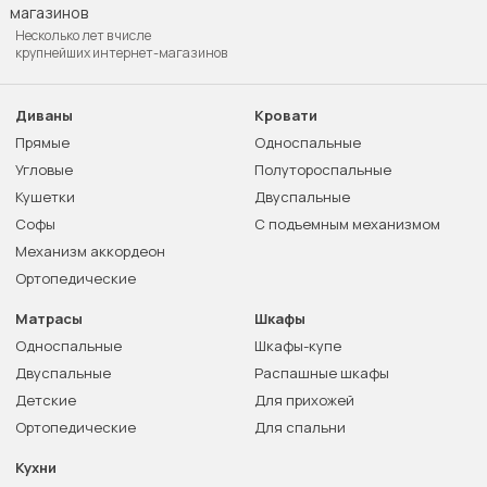
Несколько лет в числе
крупнейших интернет-магазинов
Диваны
Кровати
Прямые
Односпальные
Угловые
Полутороспальные
Кушетки
Двуспальные
Софы
С подъемным механизмом
Механизм аккордеон
Ортопедические
Матрасы
Шкафы
Односпальные
Шкафы-купе
Двуспальные
Распашные шкафы
Детские
Для прихожей
Ортопедические
Для спальни
Кухни