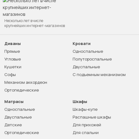
Несколько лет в числе
крупнейших интернет-магазинов
Диваны
Кровати
Прямые
Односпальные
Угловые
Полутороспальные
Кушетки
Двуспальные
Софы
С подъемным механизмом
Механизм аккордеон
Ортопедические
Матрасы
Шкафы
Односпальные
Шкафы-купе
Двуспальные
Распашные шкафы
Детские
Для прихожей
Ортопедические
Для спальни