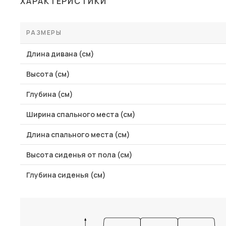
ХАРАКТЕРИСТИКИ
Столы и стулья
Шкафы и стеллажи
РАЗМЕРЫ
Пос
Комоды и тумбы
Длина дивана (см)
Вешалки и обувницы
Высота (см)
Гарнитуры
Глубина (см)
Ширина спального места (см)
Длина спального места (см)
Высота сиденья от пола (см)
Глубина сиденья (см)