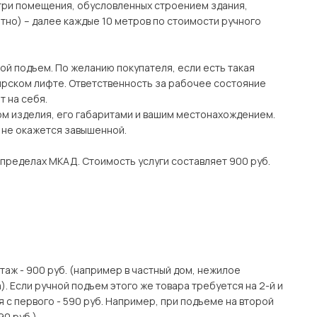
утри помещения, обусловленных строением здания,
тно) – далее каждые 10 метров по стоимости ручного
ой подъем. По желанию покупателя, если есть такая
рском лифте. Ответственность за рабочее состояние
 на себя.
ом изделия, его габаритами и вашим местонахождением.
о не окажется завышенной.
 пределах МКАД. Стоимость услуги составляет 900 руб.
этаж - 900 руб. (например в частный дом, нежилое
. Если ручной подъем этого же товара требуется на 2-й и
я с первого - 590 руб. Например, при подъеме на второй
90 руб.)