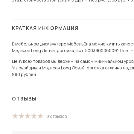
КРАТКАЯ ИНФОРМАЦИЯ
В мебельном дискаунтере МебельВиа можно купить качест
Мэдисон Long Левый, рогожка, арт. 5003900060091. Цвет -
Цену всех товаров мы держим на самом минимальном уровне
Угловой диван Мэдисон Long Левый, рогожка отлично подойд
990 рублей.
ОТЗЫВЫ
0 отзывов