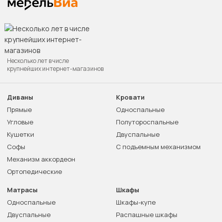
Несколько лет в числе
крупнейших интернет-магазинов
Диваны
Кровати
Прямые
Односпальные
Угловые
Полутороспальные
Кушетки
Двуспальные
Софы
С подъемным механизмом
Механизм аккордеон
Ортопедические
Матрасы
Шкафы
Односпальные
Шкафы-купе
Двуспальные
Распашные шкафы