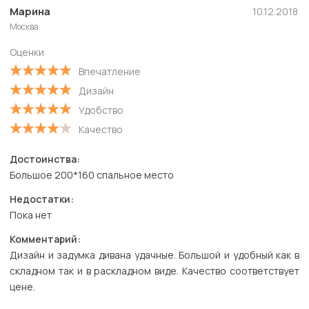
Новые
Марина
10.12.2018
Москва
Старые
Оценки
С высокой оценкой
Впечатление
С низкой оценкой
Дизайн
Удобство
Качество
Достоинства:
Большое 200*160 спальное место
Недостатки:
Пока нет
Комментарий:
Дизайн и задумка дивана удачные. Большой и удобный как в
складном так и в раскладном виде. Качество соответствует
цене.