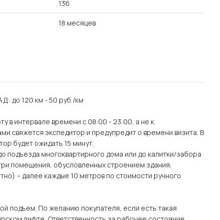
136
18 месяцев
АД: до 120 км - 50 руб./км
 в интервале времени с 08:00 - 23:00, а не к
ми свяжется экспедитор и предупредит о времени визита. В
тор будет ожидать 15 минут.
(до подъезда многоквартирного дома или до калитки/забора
утри помещения, обусловленных строением здания,
тно) – далее каждые 10 метров по стоимости ручного
ой подъем. По желанию покупателя, если есть такая
рском лифте. Ответственность за рабочее состояние