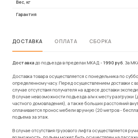
Вес, кг
Гарантия
ДОСТАВКА
ОПЛАТА
СБОРКА
Доставка
до подъезда в пределах МКАД -
1990 руб
. За МК
Доставка товара осуществляется с понедельника по субботу
определенному часу. Перед осуществлением доставки с ва
случае отсутствия получателя на адресе доставки экспеди
В случае невозможности подъезда а/м к месту разгрузки 
частного домовладения), а также больших расстояний вн
оплачивается пронос мебели вручную (20 метров - беспла
подъема за этаж.
В случае отсутствия грузового лифта осуществляется ручн
возможность, подъем может быть осуществлен на пассажи