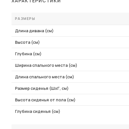
ХАРАКТЕРИСТИКИ
Столы и стулья
Шкафы и стеллажи
РАЗМЕРЫ
Пос
Комоды и тумбы
Длина дивана (см)
Вешалки и обувницы
Высота (см)
Гарнитуры
Глубина (см)
Ширина спального места (см)
Длина спального места (см)
Размер сиденья (ШхГ, см)
Высота сиденья от пола (см)
Глубина сиденья (см)