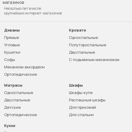
Несколько лет в числе
крупнейших интернет-магазинов
Диваны
Кровати
Прямые
Односпальные
Угловые
Полутороспальные
Кушетки
Двуспальные
Софы
С подъемным механизмом
Механизм аккордеон
Ортопедические
Матрасы
Шкафы
Односпальные
Шкафы-купе
Двуспальные
Распашные шкафы
Детские
Для прихожей
Ортопедические
Для спальни
Кухни