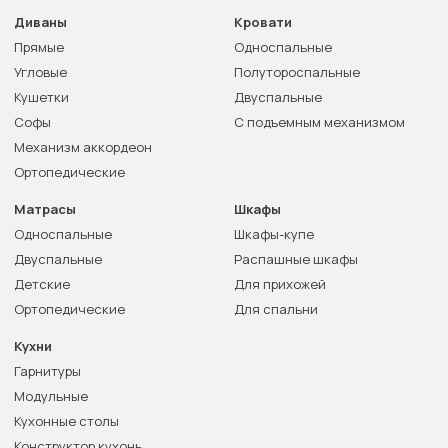
Диваны
Кровати
Прямые
Односпальные
Угловые
Полутороспальные
Кушетки
Двуспальные
Софы
С подъемным механизмом
Механизм аккордеон
Ортопедические
Матрасы
Шкафы
Односпальные
Шкафы-купе
Двуспальные
Распашные шкафы
Детские
Для прихожей
Ортопедические
Для спальни
Кухни
Гарнитуры
Модульные
Кухонные столы
Конструктор кухонь