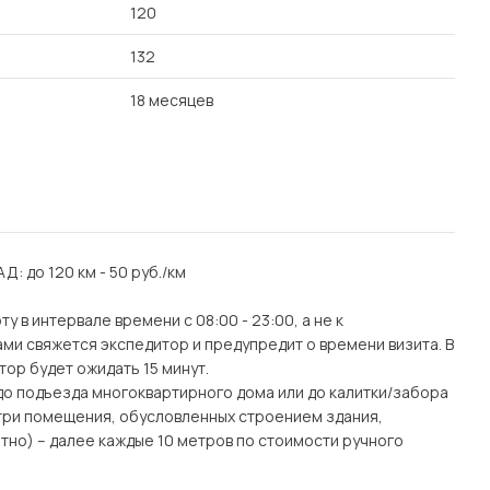
120
132
18 месяцев
АД: до 120 км - 50 руб./км
 в интервале времени с 08:00 - 23:00, а не к
ми свяжется экспедитор и предупредит о времени визита. В
тор будет ожидать 15 минут.
(до подъезда многоквартирного дома или до калитки/забора
утри помещения, обусловленных строением здания,
тно) – далее каждые 10 метров по стоимости ручного