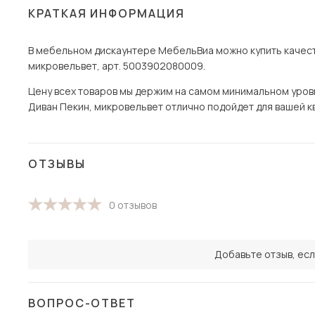
КРАТКАЯ ИНФОРМАЦИЯ
В мебельном дискаунтере МебельВиа можно купить качест
микровельвет, арт. 5003902080009.
Цену всех товаров мы держим на самом минимальном уровне
Диван Пекин, микровельвет отлично подойдет для вашей ква
ОТЗЫВЫ
0 отзывов
Добавьте отзыв, есл
ВОПРОС-ОТВЕТ