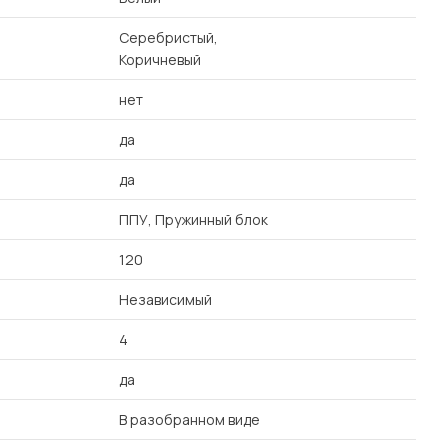
Серебристый,
Коричневый
нет
да
да
ППУ, Пружинный блок
120
Независимый
4
да
В разобранном виде