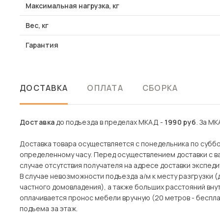
Максимальная нагрузка, кг
Вес, кг
Гарантия
ДОСТАВКА
ОПЛАТА
СБОРКА
Доставка
до подъезда в пределах МКАД -
1990 руб
. За МК
Доставка товара осуществляется с понедельника по субботу
определенному часу. Перед осуществлением доставки с ва
случае отсутствия получателя на адресе доставки экспеди
В случае невозможности подъезда а/м к месту разгрузки 
частного домовладения), а также больших расстояний вн
оплачивается пронос мебели вручную (20 метров - беспла
подъема за этаж.