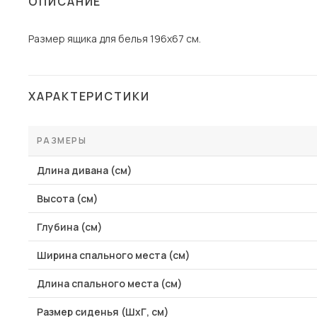
ОПИСАНИЕ
Столы и стулья
Размер ящика для белья 196x67 см.
Шкафы и стеллажи
Пос
Комоды и тумбы
Вешалки и обувницы
ХАРАКТЕРИСТИКИ
Гарнитуры
РАЗМЕРЫ
Длина дивана (см)
Высота (см)
Глубина (см)
Ширина спального места (см)
Длина спального места (см)
Размер сиденья (ШхГ, см)