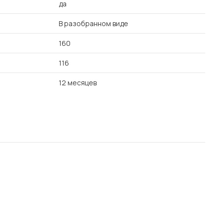
да
В разобранном виде
160
116
12 месяцев