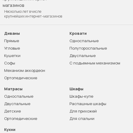
Несколько лет в числе
крупнейших интернет-магазинов
Диваны
Кровати
Прямые
Односпальные
Угловые
Полутороспальные
Кушетки
Двуспальные
Софы
С подъемным механизмом
Механизм аккордеон
Ортопедические
Матрасы
Шкафы
Односпальные
Шкафы-купе
Двуспальные
Распашные шкафы
Детские
Для прихожей
Ортопедические
Для спальни
Кухни