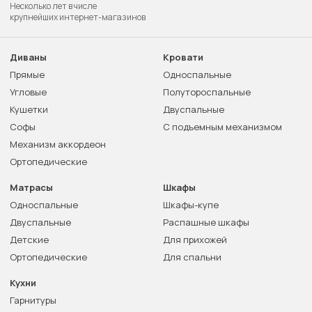
Несколько лет в числе
крупнейших интернет-магазинов
Диваны
Кровати
Прямые
Односпальные
Угловые
Полутороспальные
Кушетки
Двуспальные
Софы
С подъемным механизмом
Механизм аккордеон
Ортопедические
Матрасы
Шкафы
Односпальные
Шкафы-купе
Двуспальные
Распашные шкафы
Детские
Для прихожей
Ортопедические
Для спальни
Кухни
Гарнитуры