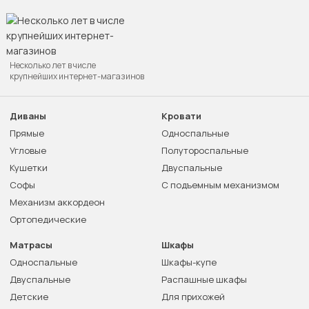
Несколько лет в числе
крупнейших интернет-магазинов
Диваны
Кровати
Прямые
Односпальные
Угловые
Полутороспальные
Кушетки
Двуспальные
Софы
С подъемным механизмом
Механизм аккордеон
Ортопедические
Матрасы
Шкафы
Односпальные
Шкафы-купе
Двуспальные
Распашные шкафы
Детские
Для прихожей