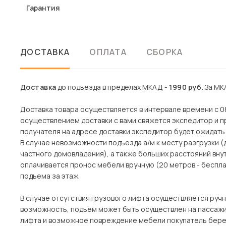
Гарантия
ДОСТАВКА
ОПЛАТА
СБОРКА
Доставка
до подъезда в пределах МКАД -
1990 руб
. За МК
Доставка товара осуществляется в интервале времени с 08
осуществлением доставки с вами свяжется экспедитор и пр
получателя на адресе доставки экспедитор будет ожидать 
В случае невозможности подъезда а/м к месту разгрузки 
частного домовладения), а также больших расстояний вн
оплачивается пронос мебели вручную (20 метров - беспла
подъема за этаж.
В случае отсутствия грузового лифта осуществляется ручн
возможность, подъем может быть осуществлен на пассажи
лифта и возможное повреждение мебели покупатель берет