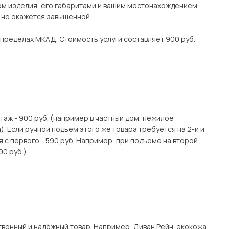
ом изделия, его габаритами и вашим местонахождением.
о не окажется завышенной.
 пределах МКАД. Стоимость услуги составляет 900 руб.
этаж - 900 руб. (например в частный дом, нежилое
. Если ручной подъем этого же товара требуется на 2-й и
я с первого - 590 руб. Например, при подъеме на второй
90 руб.)
енный и надёжный товар. Например, Диван Рейн, экокожа,