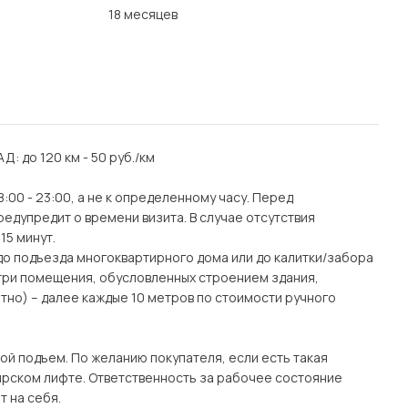
18 месяцев
АД: до 120 км - 50 руб./км
:00 - 23:00, а не к определенному часу. Перед
едупредит о времени визита. В случае отсутствия
15 минут.
(до подъезда многоквартирного дома или до калитки/забора
утри помещения, обусловленных строением здания,
тно) – далее каждые 10 метров по стоимости ручного
ой подъем. По желанию покупателя, если есть такая
рском лифте. Ответственность за рабочее состояние
 на себя.