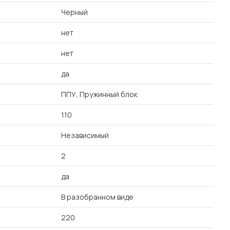
Черный
нет
нет
да
ППУ, Пружинный блок
110
Независимый
2
да
В разобранном виде
220