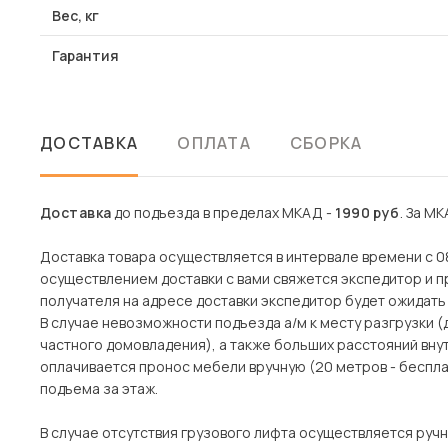
Вес, кг
Гарантия
ДОСТАВКА
ОПЛАТА
СБОРКА
Доставка
до подъезда в пределах МКАД -
1990 руб
. За МК
Доставка товара осуществляется в интервале времени с 08
осуществлением доставки с вами свяжется экспедитор и пр
получателя на адресе доставки экспедитор будет ожидать 
В случае невозможности подъезда а/м к месту разгрузки 
частного домовладения), а также больших расстояний вн
оплачивается пронос мебели вручную (20 метров - беспла
подъема за этаж.
В случае отсутствия грузового лифта осуществляется ручн