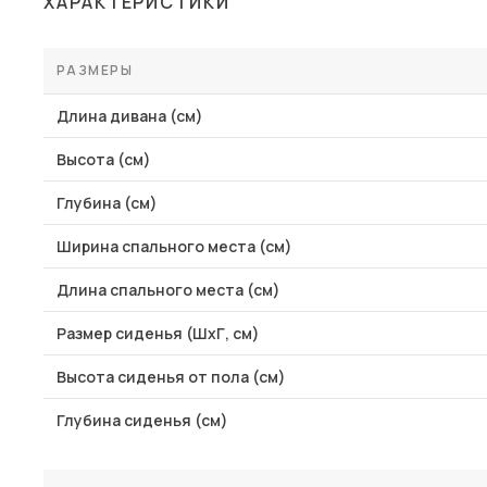
ХАРАКТЕРИСТИКИ
Столы и стулья
Шкафы и стеллажи
РАЗМЕРЫ
Пос
Комоды и тумбы
Длина дивана (см)
Вешалки и обувницы
Высота (см)
Гарнитуры
Глубина (см)
Ширина спального места (см)
Длина спального места (см)
Размер сиденья (ШхГ, см)
Высота сиденья от пола (см)
Глубина сиденья (см)