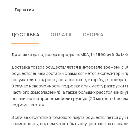
Гарантия
ДОСТАВКА
ОПЛАТА
СБОРКА
Доставка
до подъезда в пределах МКАД -
1990 руб
. За МК
Доставка товара осуществляется в интервале времени с 08
осуществлением доставки с вами свяжется экспедитор и пр
получателя на адресе доставки экспедитор будет ожидать 
В случае невозможности подъезда а/м к месту разгрузки 
частного домовладения), а также больших расстояний вн
оплачивается пронос мебели вручную (20 метров - беспла
подъема за этаж.
В случае отсутствия грузового лифта осуществляется ручн
возможность, подъем может быть осуществлен на пассажи