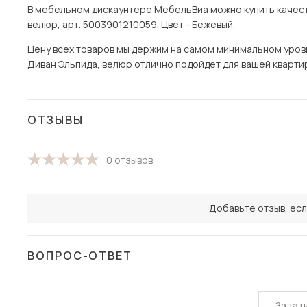
В мебельном дискаунтере МебельВиа можно купить качест
велюр, арт. 5003901210059. Цвет - Бежевый.
Цену всех товаров мы держим на самом минимальном уровне 
Диван Эльпида, велюр отлично подойдет для вашей квартиры
ОТЗЫВЫ
0 отзывов
Добавьте отзыв, есл
ВОПРОС-ОТВЕТ
Задат