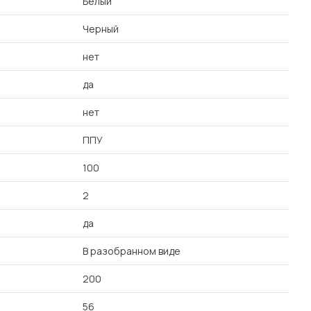
Белый
Черный
нет
да
нет
ППУ
100
2
да
В разобранном виде
200
56