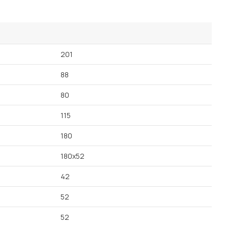
Посмотреть все шкафы
Посмотреть все кровати
мотреть все кухни и столовые группы
Все товары распродажи
Посмотреть все диваны
201
88
Посмотреть всю
80
115
180
180х52
42
52
52