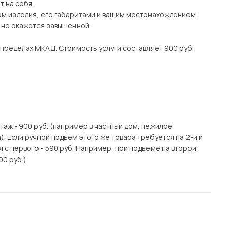
 на себя.
ом изделия, его габаритами и вашим местонахождением.
о не окажется завышенной.
 пределах МКАД. Стоимость услуги составляет 900 руб.
этаж - 900 руб. (например в частный дом, нежилое
. Если ручной подъем этого же товара требуется на 2-й и
я с первого - 590 руб. Например, при подъеме на второй
90 руб.)