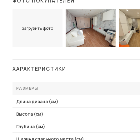
ФОТО ПОКУПАТЕЛЕЙ
Столы и стулья
Шкафы и стеллажи
Пос
Комоды и тумбы
Загрузить фото
Вешалки и обувницы
Гарнитуры
ХАРАКТЕРИСТИКИ
РАЗМЕРЫ
Длина дивана (см)
Высота (см)
Глубина (см)
Ширина спального места (см)