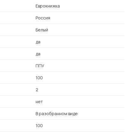
Еврокнижка
Россия
Белый
да
да
ППУ
100
2
нет
В разобранном виде
100