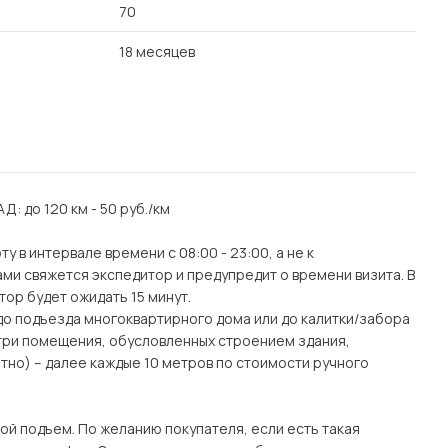
70
18 месяцев
АД: до 120 км - 50 руб./км
 в интервале времени с 08:00 - 23:00, а не к
ми свяжется экспедитор и предупредит о времени визита. В
тор будет ожидать 15 минут.
(до подъезда многоквартирного дома или до калитки/забора
утри помещения, обусловленных строением здания,
тно) – далее каждые 10 метров по стоимости ручного
ой подъем. По желанию покупателя, если есть такая