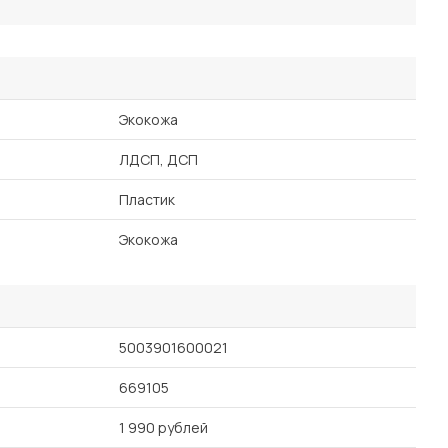
Экокожа
ЛДСП, ДСП
Пластик
Экокожа
5003901600021
669105
1 990 рублей