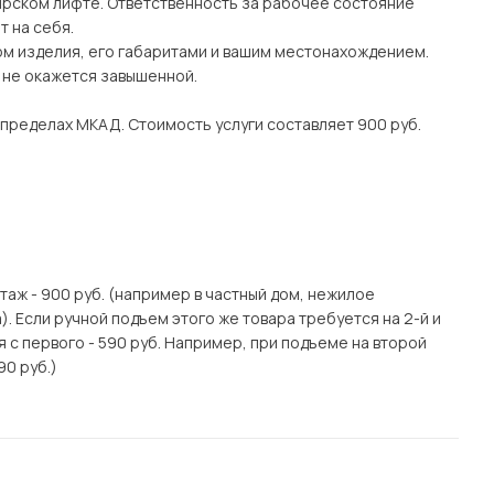
рском лифте. Ответственность за рабочее состояние
 на себя.
ом изделия, его габаритами и вашим местонахождением.
о не окажется завышенной.
 пределах МКАД. Стоимость услуги составляет 900 руб.
этаж - 900 руб. (например в частный дом, нежилое
. Если ручной подъем этого же товара требуется на 2-й и
я с первого - 590 руб. Например, при подъеме на второй
90 руб.)