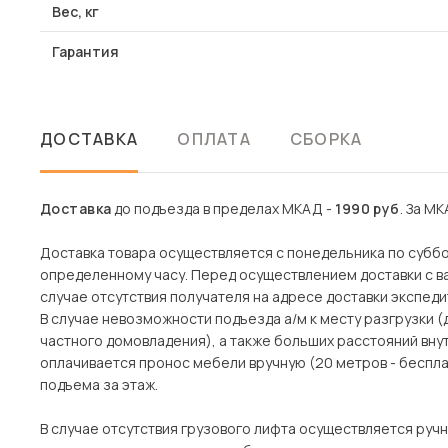
Вес, кг
Гарантия
ДОСТАВКА
ОПЛАТА
СБОРКА
Доставка
до подъезда в пределах МКАД -
1990 руб
. За МК
Доставка товара осуществляется с понедельника по субботу
определенному часу. Перед осуществлением доставки с ва
случае отсутствия получателя на адресе доставки экспеди
В случае невозможности подъезда а/м к месту разгрузки 
частного домовладения), а также больших расстояний вн
оплачивается пронос мебели вручную (20 метров - беспла
подъема за этаж.
В случае отсутствия грузового лифта осуществляется ручн