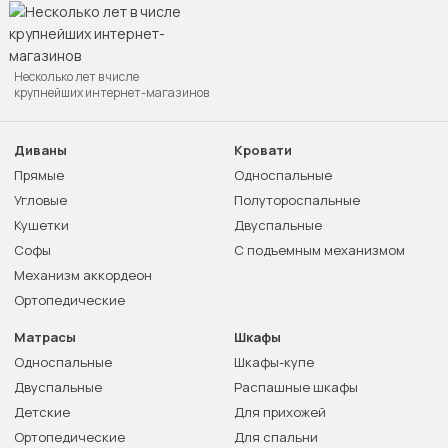
Несколько лет в числе
крупнейших интернет-магазинов
Диваны
Кровати
Прямые
Односпальные
Угловые
Полутороспальные
Кушетки
Двуспальные
Софы
С подъемным механизмом
Механизм аккордеон
Ортопедические
Матрасы
Шкафы
Односпальные
Шкафы-купе
Двуспальные
Распашные шкафы
Детские
Для прихожей
Ортопедические
Для спальни