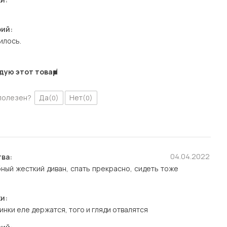
ий:
илось.
дую этот товар
полезен?
Да
Нет
(0)
(0)
04.04.2022
ва:
ный жесткий диван, спать прекрасно, сидеть тоже
и:
инки еле держатся, того и гляди отвалятся