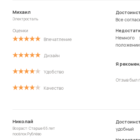
Полезные
Михаил
Достоинст
Новые
Электросталь
Все соглас
Старые
Оценки
Недостатк
Немного 
Впечатление
С высокой оценкой
положении
Дизайн
С низкой оценкой
Я рекомен
Удобство
Отзыв был 
Качество
Николай
Достоинст
Возраст: Старше 65 лет
удобный
посёлок Рублёво
Недостатк