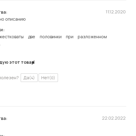
11.12.2020
ва:
но описанию
и:
жестковаты две половинки при разложенном
.
дую этот товар
полезен?
Да
Нет
(4)
(0)
22.02.2022
ва:
и: