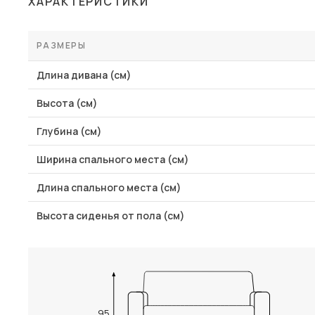
ХАРАКТЕРИСТИКИ
Столы и стулья
Шкафы и стеллажи
РАЗМЕРЫ
Пос
Комоды и тумбы
Длина дивана (см)
Вешалки и обувницы
Высота (см)
Гарнитуры
Глубина (см)
Ширина спального места (см)
Длина спального места (см)
Высота сиденья от пола (см)
95