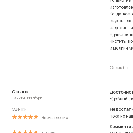
только из
изготовле
Когда все 
звуков, л
надежно и
Единствен
чистить, н
и мелкий м
Отзыв был 
Оксана
Достоинст
Санкт-Петербург
Удобный ,л
Оценки
Недостатк
пока не на
Впечатление
Комментар
Дизайн