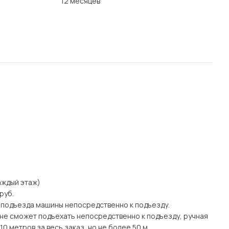
12 месяцев
каждый этаж)
руб.
 подъезда машины непосредственно к подъезду.
а) не сможет подъехать непосредственно к подъезду, ручная
0 метров за весь заказ, но не более 50 м.