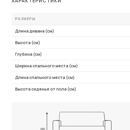
ХАРАКТЕРИСТИКИ
Столы и стулья
Шкафы и стеллажи
РАЗМЕРЫ
Пос
Комоды и тумбы
Длина дивана (см)
Вешалки и обувницы
Высота (см)
Гарнитуры
Глубина (см)
Ширина спального места (см)
Длина спального места (см)
Высота сиденья от пола (см)
95