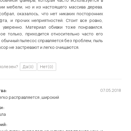
 обычной фанеры, которая часто используется в
нии мебели, но и из настоящего массива дерева.
собрал, оказалось, что нет никаких посторонних
юфта, и прочих неприятностей. Стоит все ровно,
 уверенно. Материал обивки тоже понравился.
ное только, приходится относительно часто его
о обычный пылесос справляется без проблем, пыль
усор не застревают и легко очищаются.
полезен?
Да
Нет
(0)
(0)
07.05.2018
ва:
егко расправляется ,широкий
и:
шла
ий: