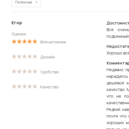
Полезные
Полезные
Егор
Достоинст
Новые
Все очень
Оценки
подъемный
Старые
Впечатление
Недостатк
С высокой оценкой
Хорошо все
Дизайн
С низкой оценкой
Комментар
Недавно п
Удобство
нарадуюсь
дешевой м
Качество
качество. 
что не по
качествен
Редкий на
почти что 
хороших м