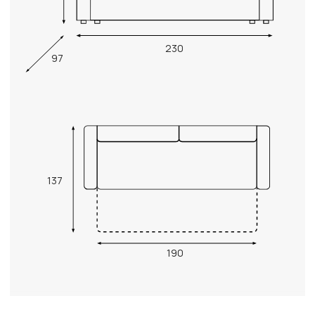
230
97
137
190