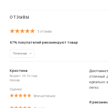
ОТЗЫВЫ
3 отзыва
67% покупателей рекомендуют товар
Полезные
Полезные
Кристина
Достоинст
Новые
Возраст: 26-34 года
отличный д
Москва
идеально. 
Старые
легко.
Оценки
С высокой оценкой
Впечатление
Я рекомен
С низкой оценкой