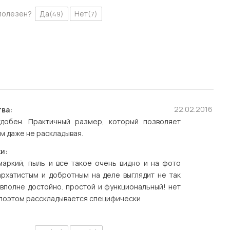
полезен?
Да
Нет
(49)
(7)
22.02.2016
ва:
добен. Практичный размер, который позволяет
ем даже не раскладывая.
и:
маркий, пыль и все такое очень видно и на фото
архатистым и добротным на деле выглядит не так
 вполне достойно. простой и функциональный! нет
 поэтом расскладывается специфически