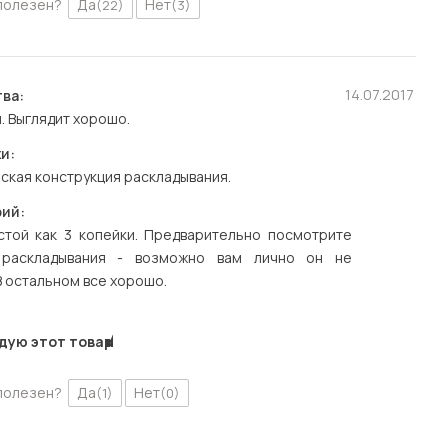
полезен?
Да
Нет
(22)
(3)
14.07.2017
ва:
. Выглядит хорошо.
и:
кая конструкция раскладывания.
ий:
стой как 3 копейки. Предварительно посмотрите
 раскладывания - возможно вам лично он не
В остальном все хорошо.
дую этот товар
полезен?
Да
Нет
(1)
(0)