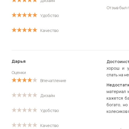
Дизайн
Отзыв был 
Удобство
Качество
Дарья
Достоинст
хорош и у
Оценки
спать на н
Впечатление
Недостатк
материал 
Дизайн
кажется б
богато, но
Удобство
колесиков
Качество