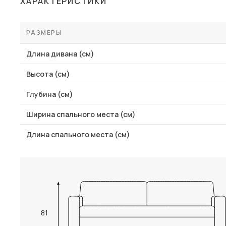
ХАРАКТЕРИСТИКИ
Столы и стулья
Шкафы и стеллажи
РАЗМЕРЫ
Пос
Комоды и тумбы
Длина дивана (см)
Вешалки и обувницы
Высота (см)
Гарнитуры
Глубина (см)
Ширина спального места (см)
Длина спального места (см)
81