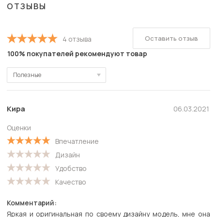
ОТЗЫВЫ
Оставить отзыв
4 отзыва
100% покупателей рекомендуют товар
Полезные
Полезные
Новые
Кира
06.03.2021
Старые
Оценки
С высокой оценкой
Впечатление
С низкой оценкой
Дизайн
Удобство
Качество
Комментарий:
Яркая и оригинальная по своему дизайну модель, мне она