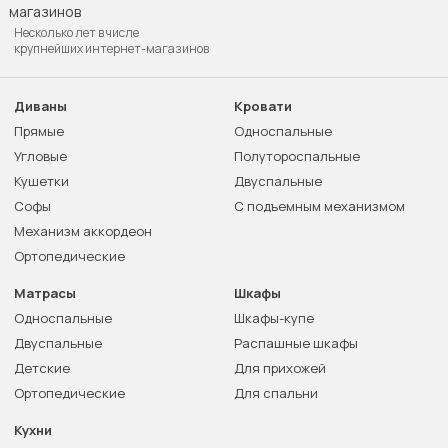
Несколько лет в числе
крупнейших интернет-магазинов
Диваны
Кровати
Прямые
Односпальные
Угловые
Полутороспальные
Кушетки
Двуспальные
Софы
С подъемным механизмом
Механизм аккордеон
Ортопедические
Матрасы
Шкафы
Односпальные
Шкафы-купе
Двуспальные
Распашные шкафы
Детские
Для прихожей
Ортопедические
Для спальни
Кухни