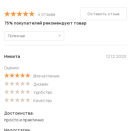
Оставить отзыв
4 отзыва
75% покупателей рекомендуют товар
Полезные
Полезные
Новые
Никита
12.12.2020
Старые
Оценки
С высокой оценкой
Впечатление
С низкой оценкой
Дизайн
Удобство
Качество
Достоинства:
просто и практично
Недостатки: