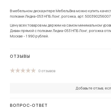
В мебельном дискаунтере МебельВиа можно купить качест
полками Лидиа-053 НПБ Лонг, рогожка, арт. 5003902560072
Цену всех товаров мы держим на самом минимальном уровне
Диван прямой с полками Лидиа-053 НПБ Лонг, рогожка отли
Москве - 1 990 рублей.
ОТЗЫВЫ
0 отзывов
Добавьте отзыв, есл
ВОПРОС-ОТВЕТ