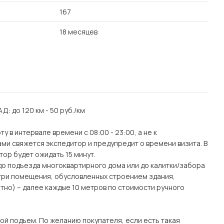
167
18 месяцев
АД: до 120 км - 50 руб./км
 в интервале времени с 08:00 - 23:00, а не к
ми свяжется экспедитор и предупредит о времени визита. В
тор будет ожидать 15 минут.
(до подъезда многоквартирного дома или до калитки/забора
утри помещения, обусловленных строением здания,
тно) – далее каждые 10 метров по стоимости ручного
ой подъем. По желанию покупателя, если есть такая