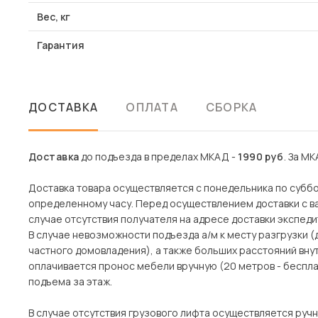
Вес, кг
Гарантия
ДОСТАВКА
ОПЛАТА
СБОРКА
Доставка
до подъезда в пределах МКАД -
1990 руб
. За МК
Доставка товара осуществляется с понедельника по субботу
определенному часу. Перед осуществлением доставки с ва
случае отсутствия получателя на адресе доставки экспеди
В случае невозможности подъезда а/м к месту разгрузки 
частного домовладения), а также больших расстояний вн
оплачивается пронос мебели вручную (20 метров - беспла
подъема за этаж.
В случае отсутствия грузового лифта осуществляется ручн