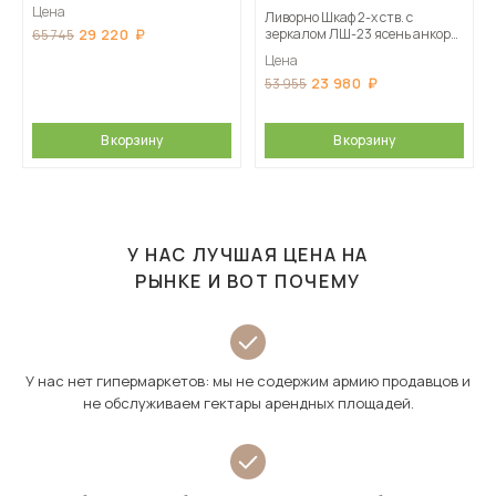
Цена
Ливорно Шкаф 2-х ств. с
29 220
зеркалом ЛШ-23 ясень анкор
65 745
светлый патина серебро
Цена
23 980
53 955
В корзину
В корзину
У НАС ЛУЧШАЯ ЦЕНА НА
РЫНКЕ И ВОТ ПОЧЕМУ
У нас нет гипермаркетов: мы не содержим армию продавцов и
не обслуживаем гектары арендных площадей.