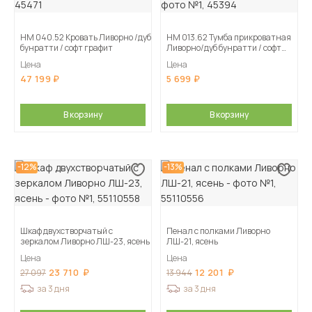
НМ 040.52 Кровать Ливорно /дуб
НМ 013.62 Тумба прикроватная
бунратти / софт графит
Ливорно/дуб бунратти / софт
графит
Цена
Цена
47 199
5 699
В корзину
В корзину
-12%
-13%
Шкаф двухстворчатый с
Пенал с полками Ливорно
зеркалом Ливорно ЛШ-23, ясень
ЛШ-21, ясень
Цена
Цена
23 710
12 201
27 097
13 944
за 3 дня
за 3 дня