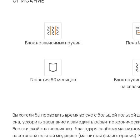
ОПИСАНИЕ
Столы и стулья
Шкафы и стеллажи
Пос
Комоды и тумбы
Вешалки и обувницы
Блок независимых пружин
Пена 
Гарнитуры
Гарантия 60 месяцев
Блок пружи
на спал
Вы хотели бы проводить время во сне с большей пользой
сна, ускорить засыпание и замедлить развитие хронически
Все эти свойства возникают, благодаря слабому магнитном
восстановительной медицине (магнитная физиотерапия). В