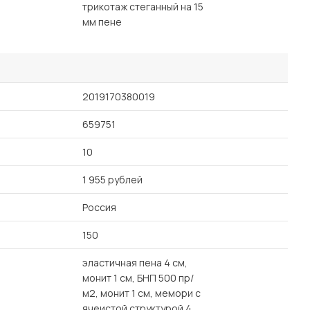
трикотаж стеганный на 15
мм пене
2019170380019
659751
10
1 955 рублей
Россия
150
эластичная пена 4 см,
монит 1 см, БНП 500 пр/
м2, монит 1 см, мемори с
ячеистой структурой 4