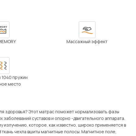
Посмотреть все шкафы
Посмотреть все кровати
мотреть все кухни и столовые группы
Все товары распродажи
Посмотреть все диваны
MEMORY
Массажный эффект
Посмотреть всю
н 1040 пружин
ьное место
 для здоровья? Этот матрас поможет нормализовать фазы
х заболеваний суставов и опорно -двигательного аппарата.
у излучению, которое, как известно, широко применяется в
 ткань чехла вшиты магнитные полосы. Магнитное поле,