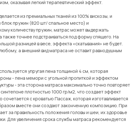
изм, оказывая легкий терапевтический эффект.
делается из премиальных тканей из 100% вискозы, и
блок пружин (820 шт/ спальное место) и
кому количеству пружин, матрас может выдержать
, а также точнее подстраиваться под форму спящего. На
льшой разницей в весе, эффекта «скатывания» не будет.
любому, а внешний вид матраса не оставит равнодушным
спользуется упругая пена толщиной 4 см, которая
ороны - пена мемори с угольной пропиткой и эффектом
уктуры - эта сторона матраса максимально точно повторяет
а синтепоне плотностью 1000 гр/м2, что создает эффект
о сочетается с кроватью Пассаж, которая изготавливается
им образом вместе они создают законченную композицию. При
ает за правильность положения головы и шеи, их здоровье
ки. Для увеличения срока службы матраса рекомендуется