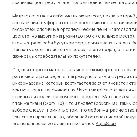
возникающее в результате, положительно влияет на орган
Матрас сочетает в себе внешнюю красоту чехла, который 
высочайший комфорт, который обеспечивает независимый 
высокотехнологичные ортопедические пены. Благодаря та
достаточно высокие нагрузки (до 150 кг/ спальное место)
этом матрасе себя будут комфортно чувствовать пары с бо
Данная модель является универсальной и подойдет почти 
даже самых требовательных покупателей.
С одной стороны матраса, в качестве комфортного слоя, и
равномерно распределят нагрузку по блоку, а с другой ст
микромассажа, который достигается за счет ячеистой стр
контуры тела и запоминает их. Чехол матраса стегается н
перины для людей с весом ниже среднего. Матрас идеальн
в той же ткани (Glory 110), что и бурлет (боковина), так
выборе следует помнить о том, что любой матрас не отвеч
зависит от правильно подобранной ортопедической подуш
его использование с защитным чехлом
AquaStop
.