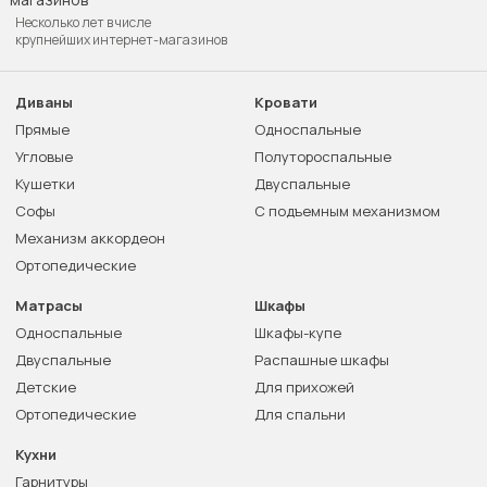
Несколько лет в числе
крупнейших интернет-магазинов
Диваны
Кровати
Прямые
Односпальные
Угловые
Полутороспальные
Кушетки
Двуспальные
Софы
С подъемным механизмом
Механизм аккордеон
Ортопедические
Матрасы
Шкафы
Односпальные
Шкафы-купе
Двуспальные
Распашные шкафы
Детские
Для прихожей
Ортопедические
Для спальни
Кухни
Гарнитуры