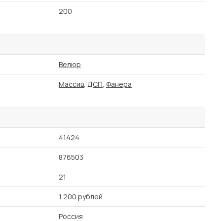
200
Велюр
Массив
,
ДСП
,
Фанера
41424
876503
21
1 200 рублей
Россия