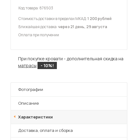
Код товара:
876503
Стоимость доставки в пределах МКАД:
1 200 рублей
Ближайшая доставка:
через 21 день, 29 августа
Оплата при получении
 мебель для гостиных
При покупке кровати - дополнительная скидка на
матрасы
- 10%!
Фотографии
Описание
Характеристики
Преимущества
Доставка, оплата и сборка