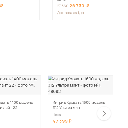
26 730
27 860
Доставка
за 1 день
овать 1400 модель
Ингрид Кровать 1600 модель
И
и лайт 22
312 Ультра минт
3
Цена
Ц
47 399
4