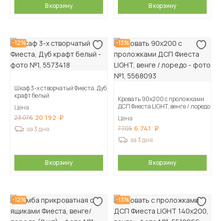
В корзину
В корзину
-12%
-13%
Шкаф 3-х створчатый Фиеста, Дуб
крафт белый
Кровать 90х200 с проложками
ДСП Фиеста LIGHT, венге / лоредо
Цена
20 192
23 076
Цена
6 741
7 705
за 3 дня
за 3 дня
В корзину
В корзину
-12%
-13%