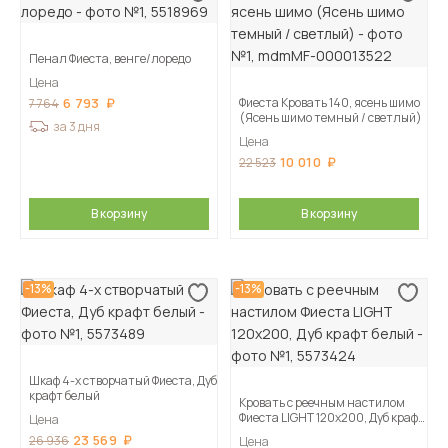
Пенал Фиеста, венге/лоредо
Цена
6 793
Фиеста Кровать 140, ясень шимо
7 764
(Ясень шимо темный / светлый)
за 3 дня
Цена
10 010
22 523
В корзину
В корзину
-13%
-13%
Шкаф 4-х створчатый Фиеста, Дуб
крафт белый
Кровать с реечным настилом
Фиеста LIGHT 120х200, Дуб крафт
Цена
белый
23 569
26 936
Цена