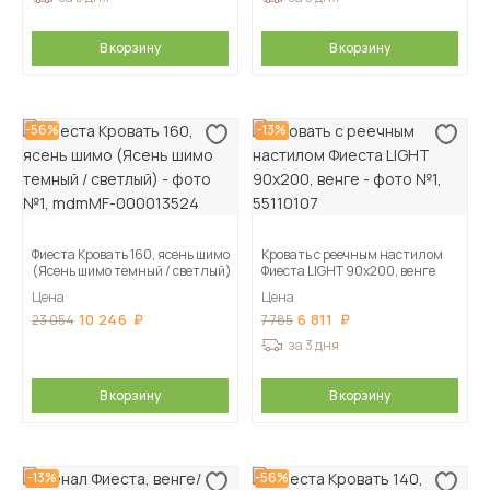
В корзину
В корзину
-56%
-13%
Фиеста Кровать 160, ясень шимо
Кровать с реечным настилом
(Ясень шимо темный / светлый)
Фиеста LIGHT 90х200, венге
Цена
Цена
10 246
6 811
23 054
7 785
за 3 дня
В корзину
В корзину
-13%
-56%