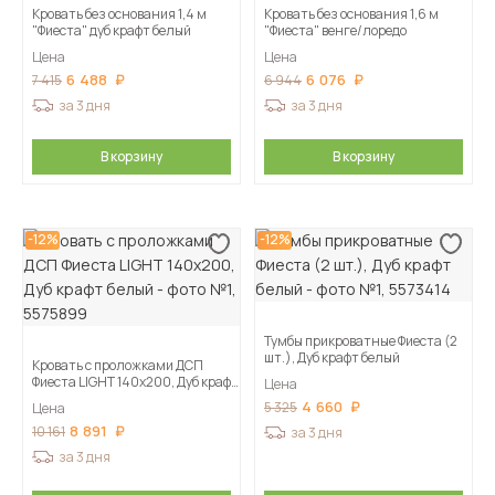
Кровать без основания 1,4 м
Кровать без основания 1,6 м
"Фиеста" дуб крафт белый
"Фиеста" венге/лоредо
Цена
Цена
6 488
6 076
7 415
6 944
за 3 дня
за 3 дня
В корзину
В корзину
-12%
-12%
Тумбы прикроватные Фиеста (2
шт.), Дуб крафт белый
Кровать с проложками ДСП
Фиеста LIGHT 140х200, Дуб крафт
Цена
белый
4 660
5 325
Цена
8 891
10 161
за 3 дня
за 3 дня