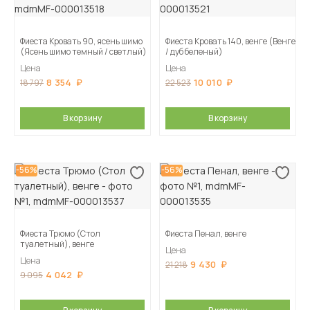
Фиеста Кровать 90, ясень шимо
Фиеста Кровать 140, венге (Венге
(Ясень шимо темный / светлый)
/ дуб беленый)
Цена
Цена
8 354
10 010
18 797
22 523
В корзину
В корзину
-56%
-56%
Фиеста Трюмо (Стол
Фиеста Пенал, венге
туалетный), венге
Цена
Цена
9 430
21 218
4 042
9 095