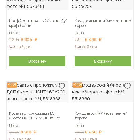
Шкаф 2-х створчатый Фиеста, Дуб
Комод с ящиками Фиеста, венге/
крафт белый
лоредо
Цена
Цена
9 804
6 436
11 204
7 355
за 3 дня
за 3 дня
В корзину
В корзину
-13%
-12%
Кровать с проложками ДСП
Комод высокий Фиеста, венге/
Фиеста LIGHT 160х200, венге
лоредо
Цена
Цена
8 918
6 436
10 192
7 355
за 3 дня
за 3 дня