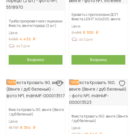
Кровать с проложками ДСП
Фиеста LIGHT 140х200, венге
Тумба прикроватная с ящиками
Фиеста, венге/лоредо (2 шт)
Цена
8 300
9 486
Цена
4 432
5 065
за 3 дня
за 3 дня
В корзину
В корзину
-56%
-56%
Фиеста Кровать 90, венге (Венге
/ дуб беленый)
Фиеста Кровать 160, венге (Венге
/ дуб беленый)
Цена
8 354
18 797
Цена