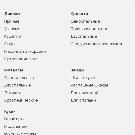
Диваны
Кровати
Прямые
Односпальные
Угловые
Полутороспальные
Кушетки
Двуспальные
Софы
С подъемным механизмом
Механизм аккордеон
Ортопедические
Матрасы
Шкафы
Односпальные
Шкафы-купе
Двуспальные
Распашные шкафы
Детские
Для прихожей
Ортопедические
Для спальни
Кухни
Гарнитуры
Модульные
Кухонные столы