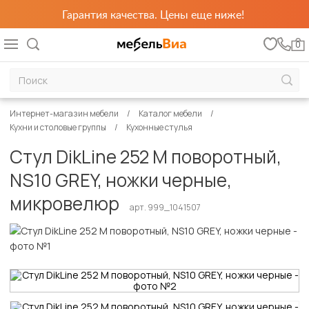
Гарантия качества. Цены еще ниже!
0
Интернет-магазин мебели
Каталог мебели
Кухни и столовые группы
Кухонные стулья
Стул DikLine 252 М поворотный,
NS10 GREY, ножки черные,
микровелюр
арт. 999_1041507