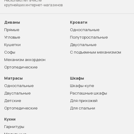
Несколько лет в числе
крупнейших интернет-магазинов
Диваны
Кровати
Прямые
Односпальные
Угловые
Полутороспальные
Кушетки
Двуспальные
Софы
С подъемным механизмом
Механизм аккордеон
Ортопедические
Матрасы
Шкафы
Односпальные
Шкафы-купе
Двуспальные
Распашные шкафы
Детские
Для прихожей
Ортопедические
Для спальни
Кухни
Гарнитуры