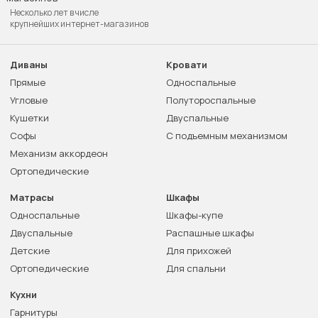
Несколько лет в числе
крупнейших интернет-магазинов
Диваны
Кровати
Прямые
Односпальные
Угловые
Полутороспальные
Кушетки
Двуспальные
Софы
С подъемным механизмом
Механизм аккордеон
Ортопедические
Матрасы
Шкафы
Односпальные
Шкафы-купе
Двуспальные
Распашные шкафы
Детские
Для прихожей
Ортопедические
Для спальни
Кухни
Гарнитуры