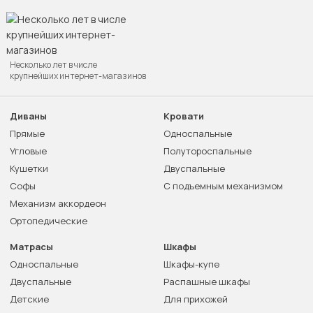
Несколько лет в числе
крупнейших интернет-магазинов
Диваны
Кровати
Прямые
Односпальные
Угловые
Полутороспальные
Кушетки
Двуспальные
Софы
С подъемным механизмом
Механизм аккордеон
Ортопедические
Матрасы
Шкафы
Односпальные
Шкафы-купе
Двуспальные
Распашные шкафы
Детские
Для прихожей