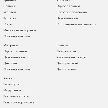
Диваны
Кровати
Прямые
Односпальные
Угловые
Полутороспальные
Кушетки
Двуспальные
Софы
С подъемным механизмом
Механизм аккордеон
Ортопедические
Матрасы
Шкафы
Односпальные
Шкафы-купе
Двуспальные
Распашные шкафы
Детские
Для прихожей
Ортопедические
Для спальни
Кухни
Гарнитуры
Модульные
Кухонные столы
Конструктор кухонь