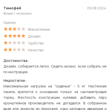
Новые
Тимофей
09.08.2024
Возраст: не указано
Старые
Оценки
С высокой оценкой
Впечатление
С низкой оценкой
Дизайн
Удобство
Качество
Достоинства:
Дизайн, собирается легко. Сидеть можно, если собрать не
по инструкции.
Недостатки:
Максимальная нагрузка на "сиденье" - 5 кг. Настенная
панель крепится к основанию только за сантиметровый
торец. Жесткость конструкции нулевая, добавить пару
кронштейнов производитель не догадался. В собранном
виде еле донесли до прихожей, одно неловкое движение и