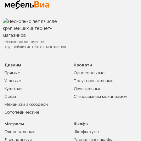
Несколько лет в числе
крупнейших интернет-магазинов
Диваны
Кровати
Прямые
Односпальные
Угловые
Полутороспальные
Кушетки
Двуспальные
Софы
С подъемным механизмом
Механизм аккордеон
Ортопедические
Матрасы
Шкафы
Односпальные
Шкафы-купе
Двуспальные
Распашные шкафы