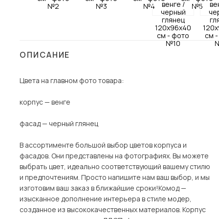
Столы и стулья
Шкафы и стеллажи
Пос
Комоды и тумбы
ОПИСАНИЕ
Вешалки и обувницы
Гарнитуры
Цвета на главном фото товара:
корпус — венге
фасад — черный глянец
В ассортименте большой выбор цветов корпуса и
фасадов. Они представлены на фотографиях. Вы можете
выбрать цвет, идеально соответствующий вашему стилю
и предпочтениям. Просто напишите нам ваш выбор, и мы
изготовим ваш заказ в ближайшие сроки!Комод —
изысканное дополнение интерьера в стиле модер,
созданное из высококачественных материалов. Корпус