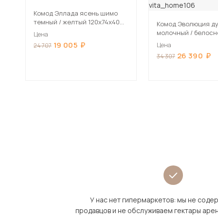
Комод Эллада ясень шимо
темный / желтый 120х74х40
Комод Эволюция д
см
молочный / белос
Цена
глянец 120х96х40 
19 005
Цена
24 707
26 390
34 307
У нас нет гипермаркетов: мы не сод
продавцов и не обслуживаем гектары аре