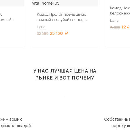
Комод Нок
белоснеж
уб
Комод Пролог ясень шимо
64х100х40
нежный
темный / голубой глянец,
Цена
см
120х96х40 см
12 
Цена
16 222
25 130
32 669
У НАС ЛУЧШАЯ ЦЕНА НА
РЫНКЕ И ВОТ ПОЧЕМУ
ержим армию
Собственные
ндных площадей.
перекупщ