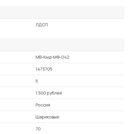
ЛДСП
MB-Кмд-МФ-042
1473705
5
1 500 рублей
Россия
Шариковые
70