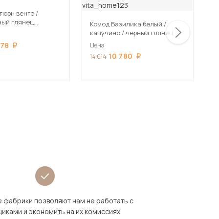
тюрн венге /
ный глянец
Комод Базилика белый /
К
 см
капучино / черный глянец
к
85х38х40 см, на заказ
г
478
Цена
Ц
10 780
14 014
10
 фабрики позволяют нам не работать с
иками и экономить на их комиссиях.